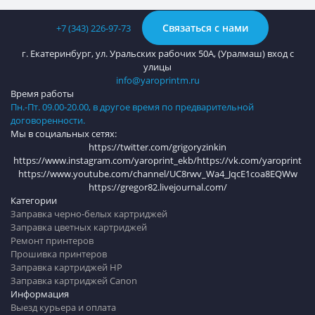
Связаться с нами
+7 (343) 226-97-73
г. Екатеринбург, ул. Уральских рабочих 50А, (Уралмаш) вход с
улицы
info@yaroprintm.ru
Время работы
Пн.-Пт. 09.00-20.00, в другое время по предварительной
договоренности.
Мы в социальных сетях:
https://twitter.com/grigoryzinkin
https://www.instagram.com/yaroprint_ekb/
https://vk.com/yaroprint
https://www.youtube.com/channel/UC8rwv_Wa4_JqcE1coa8EQWw
https://gregor82.livejournal.com/
Категории
Заправка черно-белых картриджей
Заправка цветных картриджей
Ремонт принтеров
Прошивка принтеров
Заправка картриджей HP
Заправка картриджей Canon
Информация
Выезд курьера и оплата