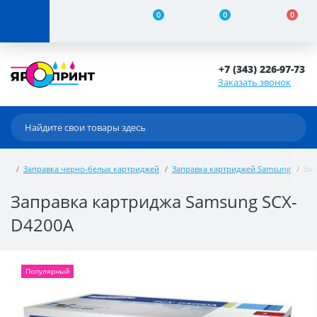
0
0
0
+7 (343) 226-97-73
Заказать звонок
Заправка черно-белых картриджей
Заправка картриджей Samsung
Зап
Заправка картриджа Samsung SCX-
D4200A
Популярный