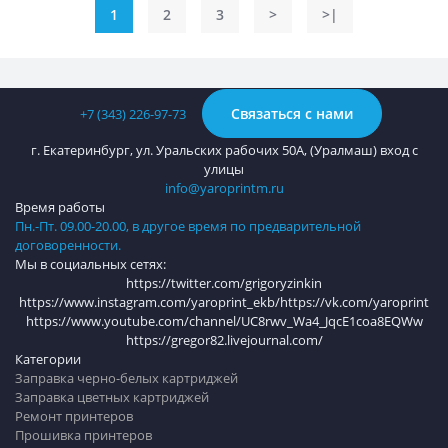
1
2
3
>
>|
Связаться с нами
+7 (343) 226-97-73
г. Екатеринбург, ул. Уральских рабочих 50А, (Уралмаш) вход с
улицы
info@yaroprintm.ru
Время работы
Пн.-Пт. 09.00-20.00, в другое время по предварительной
договоренности.
Мы в социальных сетях:
https://twitter.com/grigoryzinkin
https://www.instagram.com/yaroprint_ekb/
https://vk.com/yaroprint
https://www.youtube.com/channel/UC8rwv_Wa4_JqcE1coa8EQWw
https://gregor82.livejournal.com/
Категории
Заправка черно-белых картриджей
Заправка цветных картриджей
Ремонт принтеров
Прошивка принтеров