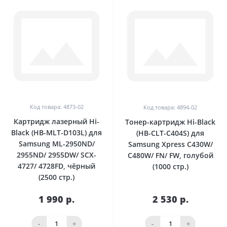
Код товара: 4873-02
Код товара: 4894-02
Картридж лазерный Hi-
Тонер-картридж Hi-Black
Black (HB-MLT-D103L) для
(HB-CLT-C404S) для
Samsung ML-2950ND/
Samsung Xpress C430W/
2955ND/ 2955DW/ SCX-
С480W/ FN/ FW, голубой
4727/ 4728FD, чёрный
(1000 стр.)
(2500 стр.)
1 990 р.
2 530 р.
-
+
-
+