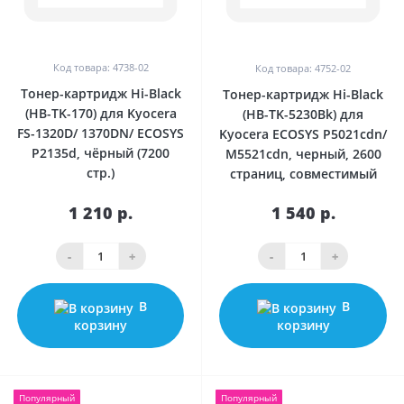
Код товара: 4738-02
Код товара: 4752-02
Тонер-картридж Hi-Black
Тонер-картридж Hi-Black
(HB-TK-170) для Kyocera
(HB-TK-5230Bk) для
FS-1320D/ 1370DN/ ECOSYS
Kyocera ECOSYS P5021cdn/
P2135d, чёрный (7200
M5521cdn, черный, 2600
стр.)
страниц, совместимый
1 210 р.
1 540 р.
-
+
-
+
В
В
корзину
корзину
Популярный
Популярный