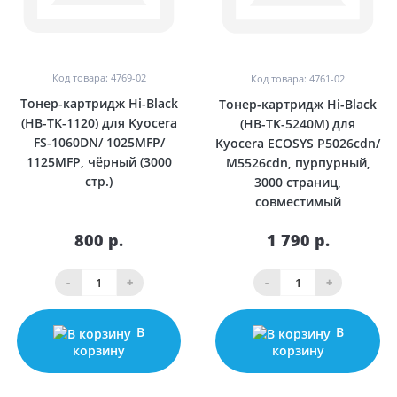
Код товара: 4769-02
Код товара: 4761-02
Тонер-картридж Hi-Black
Тонер-картридж Hi-Black
(HB-TK-1120) для Kyocera
(HB-TK-5240M) для
FS-1060DN/ 1025MFP/
Kyocera ECOSYS P5026cdn/
1125MFP, чёрный (3000
M5526cdn, пурпурный,
стр.)
3000 страниц,
совместимый
800 р.
1 790 р.
-
+
-
+
В
В
корзину
корзину