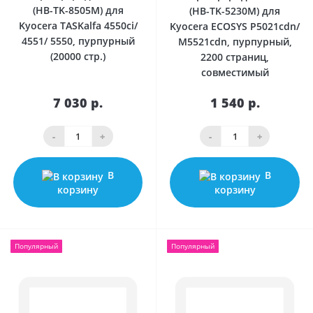
(HB-TK-8505M) для
(HB-TK-5230M) для
Kyocera TASKalfa 4550ci/
Kyocera ECOSYS P5021cdn/
4551/ 5550, пурпурный
M5521cdn, пурпурный,
(20000 стр.)
2200 страниц,
совместимый
7 030 р.
1 540 р.
-
+
-
+
В
В
корзину
корзину
Популярный
Популярный