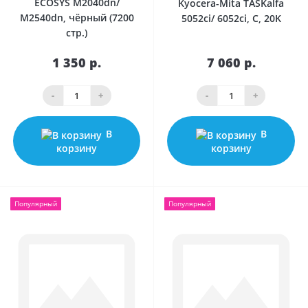
ECOSYS M2040dn/
Kyocera-Mita TASKalfa
M2540dn, чёрный (7200
5052ci/ 6052ci, C, 20K
стр.)
1 350 р.
7 060 р.
-
+
-
+
В
В
корзину
корзину
Популярный
Популярный