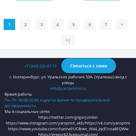
1
2
3
4
5
6
7
>
>|
Связаться с нами
+7 (343) 226-97-73
г. Екатеринбург, ул. Уральских рабочих 50А, (Уралмаш) вход с
улицы
info@yaroprintm.ru
Время работы
Пн.-Пт. 09.00-20.00, в другое время по предварительной
договоренности.
Мы в социальных сетях:
https://twitter.com/grigoryzinkin
https://www.instagram.com/yaroprint_ekb/
https://vk.com/yaroprint
https://www.youtube.com/channel/UC8rwv_Wa4_JqcE1coa8EQWw
https://gregor82.livejournal.com/