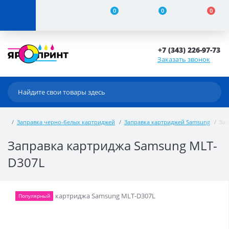
0
0
0
+7 (343) 226-97-73
Заказать звонок
Заправка черно-белых картриджей
Заправка картриджей Samsung
Зап
Заправка картриджа Samsung MLT-
D307L
Популярный