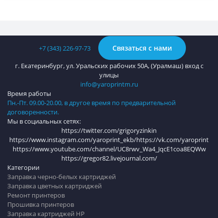
Связаться с нами
+7 (343) 226-97-73
г. Екатеринбург, ул. Уральских рабочих 50А, (Уралмаш) вход с
улицы
info@yaroprintm.ru
Время работы
Пн.-Пт. 09.00-20.00, в другое время по предварительной
договоренности.
Мы в социальных сетях:
https://twitter.com/grigoryzinkin
https://www.instagram.com/yaroprint_ekb/
https://vk.com/yaroprint
https://www.youtube.com/channel/UC8rwv_Wa4_JqcE1coa8EQWw
https://gregor82.livejournal.com/
Категории
Заправка черно-белых картриджей
Заправка цветных картриджей
Ремонт принтеров
Прошивка принтеров
Заправка картриджей HP