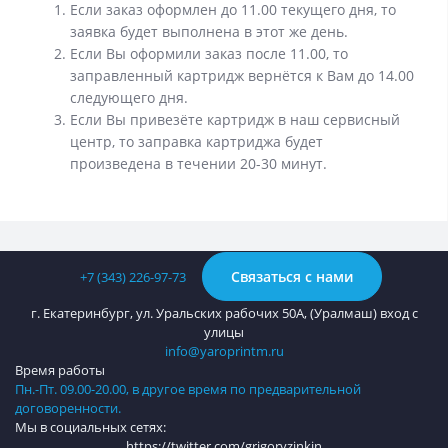
Если заказ оформлен до 11.00 текущего дня, то
заявка будет выполнена в этот же день.
Если Вы оформили заказ после 11.00, то
заправленный картридж вернётся к Вам до 14.00
следующего дня.
Если Вы привезёте картридж в наш сервисный
центр, то заправка картриджа будет
произведена в течении 20-30 минут.
Связаться с нами
+7 (343) 226-97-73
г. Екатеринбург, ул. Уральских рабочих 50А, (Уралмаш) вход с
улицы
info@yaroprintm.ru
Время работы
Пн.-Пт. 09.00-20.00, в другое время по предварительной
договоренности.
Мы в социальных сетях:
https://twitter.com/grigoryzinkin