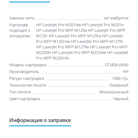
Замена чипа
не требуется
Картридж
HP LaserJet Pro M201dw HP LaserJet Pro M201n
подходит к
HP LaserJet Pro MFP M125a HP LaserJet Pro MFP
аппаратам:
M125r HP LaserJet Pro MFP M125ra HP LaserJet
Pro MFP M125rnw HP LaserJet Pro MFP M127fn
HP LaserJet Pro MFP M127fw HP LaserJet Pro MFP
M225dn HP LaserJet Pro MFP M225dw HP LaserJet
Pro MFP M225rdn
Модель картриджа
CF283A (83A)
Производитель
HP
Ресурс картриджа
1500 стр.
Технология печати
Лазерный
Тип печати
Монохромный
Цвет картриджа
Черный
Информация о заправке