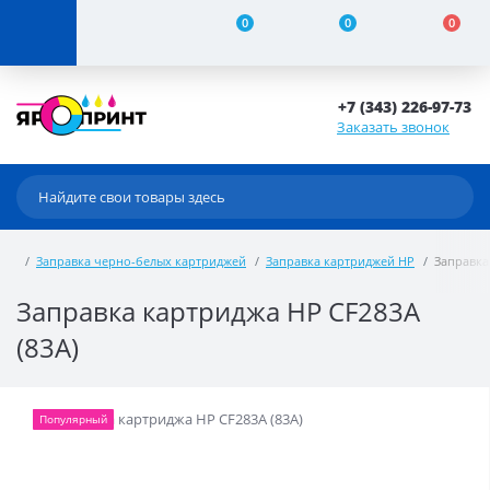
0
0
0
+7 (343) 226-97-73
Заказать звонок
Заправка черно-белых картриджей
Заправка картриджей HP
Заправка
Заправка картриджа HP CF283A
(83A)
Популярный