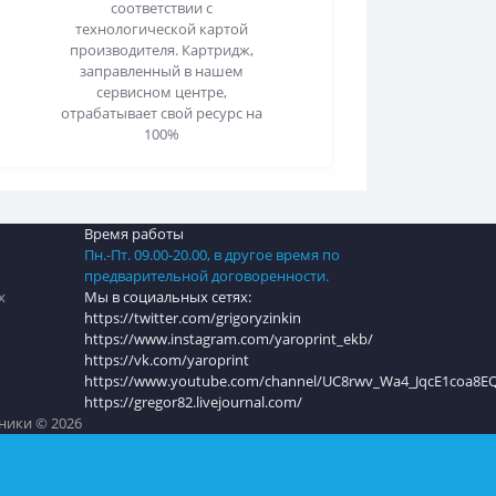
соответствии с
технологической картой
производителя. Картридж,
заправленный в нашем
сервисном центре,
отрабатывает свой ресурс на
100%
Время работы
Пн.-Пт. 09.00-20.00, в другое время по
предварительной договоренности.
х
Мы в социальных сетях:
https://twitter.com/grigoryzinkin
https://www.instagram.com/yaroprint_ekb/
https://vk.com/yaroprint
https://www.youtube.com/channel/UC8rwv_Wa4_JqcE1coa8
https://gregor82.livejournal.com/
ники © 2026