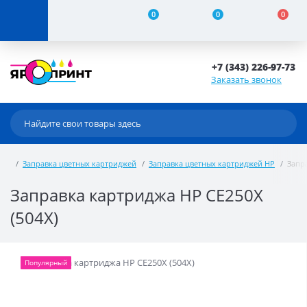
0
0
0
+7 (343) 226-97-73
Заказать звонок
Заправка цветных картриджей
Заправка цветных картриджей HP
Запра
Заправка картриджа HP CE250X
(504X)
Популярный