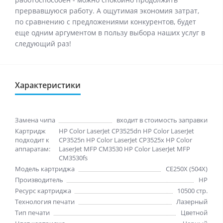
прервавшуюся работу. А ощутимая экономия затрат,
по сравнению с предложениями конкурентов, будет
еще одним аргументом в пользу выбора наших услуг в
следующий раз!
Характеристики
Замена чипа
входит в стоимость заправки
Картридж
HP Color LaserJet CP3525dn HP Color LaserJet
подходит к
CP3525n HP Color LaserJet CP3525x HP Color
аппаратам:
LaserJet MFP CM3530 HP Color LaserJet MFP
CM3530fs
Модель картриджа
CE250X (504X)
Производитель
HP
Ресурс картриджа
10500 стр.
Технология печати
Лазерный
Тип печати
Цветной