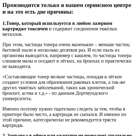
Производится только в нашем сервисном центре
и на это есть две причины:
1.Тонер, который используется в любом лазерном
картридже токсичен
и содержит соединения тяжёлых
металлов.
При этом, частицы тонера очень маленькие – меньше частиц
бытовой пыли в несколько десятков раз. И если пыль из
организма выводится, например с кашлем, то частицы тонера
слишком малы и оседают в лёгких, на бронхах и практически
не выводятся.
«Составляющие тонер мелкие частицы, попадая в лёгкие
создают условия для образования раковых клеток, а так-же
других тяжёлых заболеваний, таких как хронический
бронхит, астма и т.д.» - по данным Дортмундского
университета.
Именно поэтому нужно тщательно следить за тем, чтобы в
принтере было чисто, а картридж не сыпался. И именно по
этой причине, категорически не рекомендуется трясти
картридж.
2. Заправка в офисе или квартире не позволяет тщательно