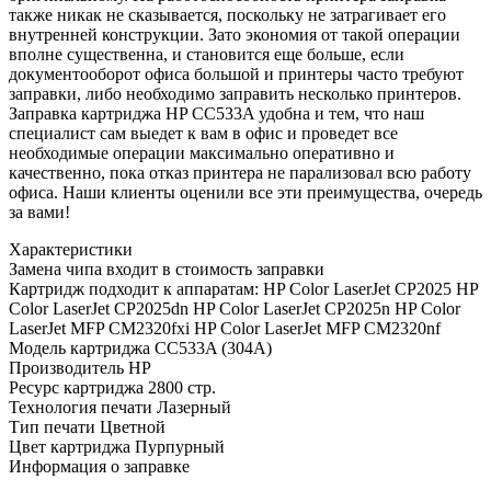
также никак не сказывается, поскольку не затрагивает его
внутренней конструкции. Зато экономия от такой операции
вполне существенна, и становится еще больше, если
документооборот офиса большой и принтеры часто требуют
заправки, либо необходимо заправить несколько принтеров.
Заправка картриджа HP CC533A удобна и тем, что наш
специалист сам выедет к вам в офис и проведет все
необходимые операции максимально оперативно и
качественно, пока отказ принтера не парализовал всю работу
офиса. Наши клиенты оценили все эти преимущества, очередь
за вами!
Характеристики
Замена чипа
входит в стоимость заправки
Картридж подходит к аппаратам:
HP Color LaserJet CP2025 HP
Color LaserJet CP2025dn HP Color LaserJet CP2025n HP Color
LaserJet MFP CM2320fxi HP Color LaserJet MFP CM2320nf
Модель картриджа
CC533A (304A)
Производитель
HP
Ресурс картриджа
2800 стр.
Технология печати
Лазерный
Тип печати
Цветной
Цвет картриджа
Пурпурный
Информация о заправке