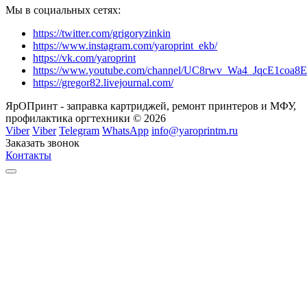
Мы в социальных сетях:
https://twitter.com/grigoryzinkin
https://www.instagram.com/yaroprint_ekb/
https://vk.com/yaroprint
https://www.youtube.com/channel/UC8rwv_Wa4_JqcE1coa
https://gregor82.livejournal.com/
ЯрОПринт - заправка картриджей, ремонт принтеров и МФУ,
профилактика оргтехники © 2026
Viber
Viber
Telegram
WhatsApp
info@yaroprintm.ru
Заказать звонок
Контакты